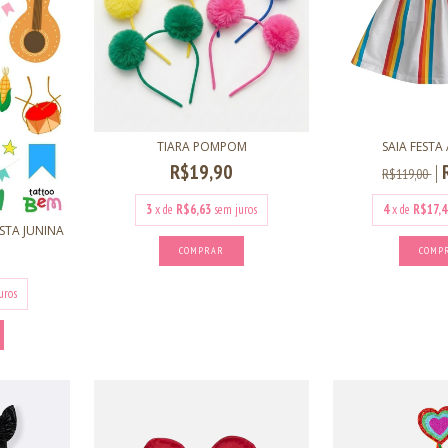
TIARA POMPOM
SAIA FESTA 
R$19,90
R$119,00
3
x de
R$6,63
sem juros
4
x de
R$17,4
STA JUNINA
COMPRAR
COMP
uros