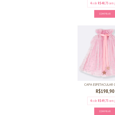
4
x de
R$48,73
sem 
COMPRAR
CAPA ESPETACULAR 
R$198,90
4
x de
R$49,73
sem 
COMPRAR