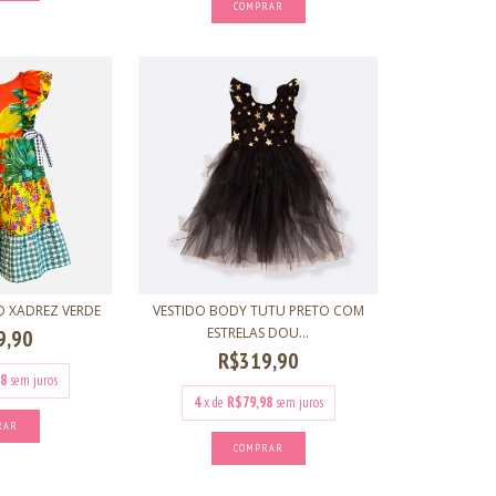
COMPRAR
O XADREZ VERDE
VESTIDO BODY TUTU PRETO COM
ESTRELAS DOU...
9,90
R$319,90
8
sem juros
4
x de
R$79,98
sem juros
RAR
COMPRAR