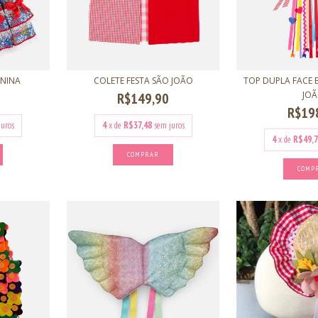
UNINA
COLETE FESTA SÃO JOÃO
TOP DUPLA FACE
JO
R$149,90
R$19
juros
4
x de
R$37,48
sem juros
4
x de
R$49,7
COMPRAR
COMP