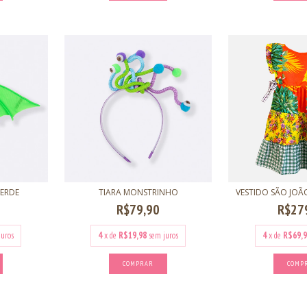
ERDE
TIARA MONSTRINHO
VESTIDO SÃO JOÃ
R$79,90
R$27
juros
4
x de
R$19,98
sem juros
4
x de
R$69,9
COMP