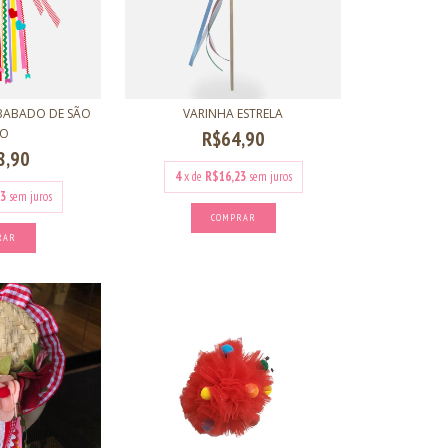
 BABADO DE SÃO
VARINHA ESTRELA
ÃO
R$64,90
8,90
4
x de
R$16,23
sem juros
3
sem juros
COMPRAR
RAR