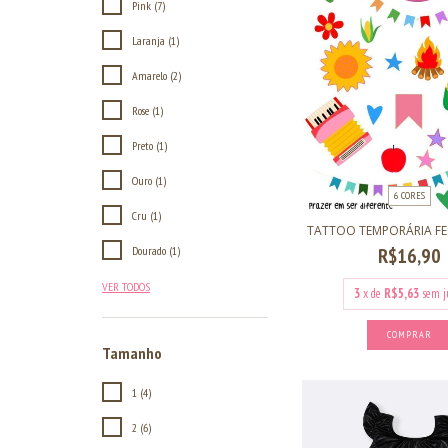
Pink (7)
Laranja (1)
Amarelo (2)
Rose (1)
Preto (1)
Ouro (1)
6 CORES
Cru (1)
TATTOO TEMPORÁRIA FE
Dourado (1)
R$16,90
VER TODOS
3
x de
R$5,63
sem j
COMPRAR
Tamanho
1 (4)
2 (6)