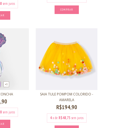
8
sem juros
COMPRAR
RAR
+1
 CONCHA
SAIA TULE POMPOM COLORIDO -
AMARELA
,90
R$194,90
8
sem juros
4
x de
R$48,73
sem juros
RAR