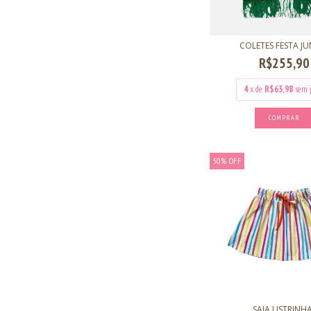
COLETES FESTA J
R$255,90
4
x de
R$63,98
sem 
COMPRAR
50
%
OFF
SAIA LISTRINH