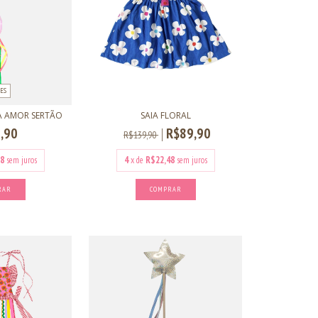
ES
A AMOR SERTÃO
SAIA FLORAL
,90
R$89,90
R$139,90
8
sem juros
4
x de
R$22,48
sem juros
RAR
COMPRAR