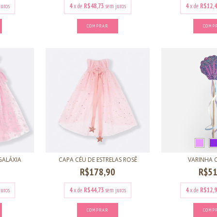
juros
4
x de
R$48,73
sem juros
4
x de
R$12,4
COMPRAR
COMP
GALÁXIA
CAPA CÉU DE ESTRELAS ROSÊ
VARINHA
R$178,90
R$51
juros
4
x de
R$44,73
sem juros
4
x de
R$12,9
COMPRAR
COMP