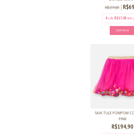
R$69
R$139,00
4
x de
R$17,48
sem 
COMPRAR
SAIA TULE POMPOM CO
PINK
R$194,90