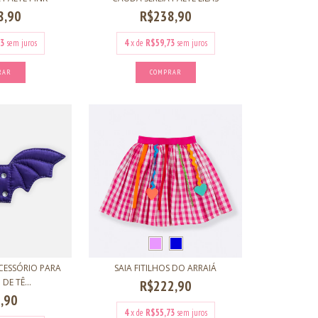
8,90
R$238,90
3
sem juros
4
x de
R$59,73
sem juros
RAR
COMPRAR
CESSÓRIO PARA
SAIA FITILHOS DO ARRAIÁ
E TÊ...
R$222,90
,90
4
x de
R$55,73
sem juros