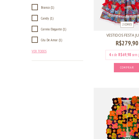
Branco (1)
Candy (1)
2 CORES
Correio Elegante (1)
VESTIDOS FESTA J
Céu De Amor (1)
R$279,90
VER TODOS
4
x de
R$69,98
sem 
COMPRAR