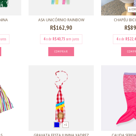
6 COR
UNINA
ASA UNICÓRNIO RAINBOW
CHAPÉU BIC
R$162,90
R$89
juros
4
x de
R$40,73
sem juros
4
x de
R$22,4
COMP
+1
AS
GRAVATA FESTA JUNINA XADREZ
CAUDA SEREIA