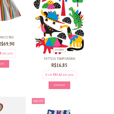
ARCO ÍRIS
R$69,90
15 CORES
8
sem juros
TATTOO TEMPORÁRIA
R$16,85
RAR
3
x de
R$5,62
sem juros
COMPRAR
36
%
OFF