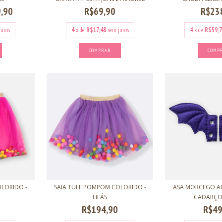
,90
R$69,90
R$23
juros
4
x de
R$17,48
sem juros
4
x de
R$59,7
COMPRAR
COMP
LORIDO -
SAIA TULE POMPOM COLORIDO -
ASA MORCEGO A
LILÁS
CADARÇO D
R$194,90
R$49