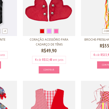
+5
2 COR
ANTE
CORAÇÃO ACESSÓRIO PARA
BROCHE-PRESILH
CADARÇO DE TÊNIS
R$55
R$49,90
juros
4
x de
R$13,9
4
x de
R$12,48
sem juros
COMP
COMPRAR