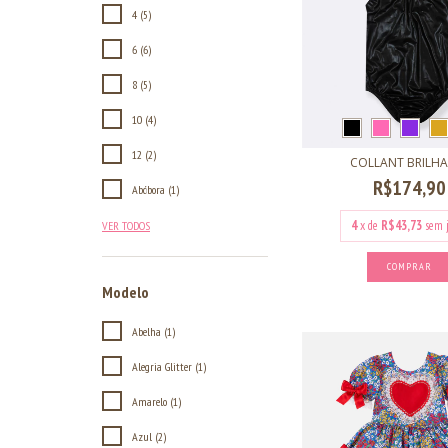
4 (5)
6 (6)
8 (5)
10 (4)
12 (2)
COLLANT BRILH
R$174,90
Abóbora (1)
4
x de
R$43,73
sem 
VER TODOS
COMPRAR
Modelo
Abelha (1)
Alegria Glitter (1)
Amarelo (1)
Azul (2)