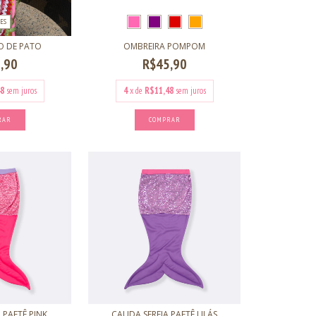
ES
O DE PATO
OMBREIRA POMPOM
,90
R$45,90
8
sem juros
4
x de
R$11,48
sem juros
RAR
COMPRAR
 PAETÊ PINK
CAUDA SEREIA PAETÊ LILÁS