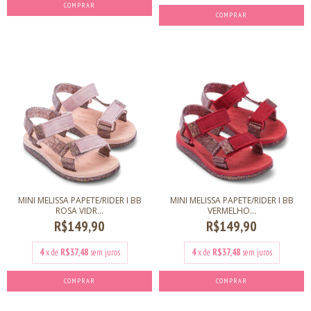
COMPRAR
COMPRAR
MINI MELISSA PAPETE/RIDER I BB
MINI MELISSA PAPETE/RIDER I BB
ROSA VIDR...
VERMELHO...
R$149,90
R$149,90
4
x de
R$37,48
sem juros
4
x de
R$37,48
sem juros
COMPRAR
COMPRAR