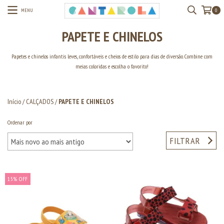
MENU
0
PAPETE E CHINELOS
Papetes e chinelos infantis leves, confortáveis e cheios de estilo para dias de diversão. Combine com
meias coloridas e escolha o favorito!
Início
/
CALÇADOS
/
PAPETE E CHINELOS
Ordenar por
FILTRAR
15
%
OFF