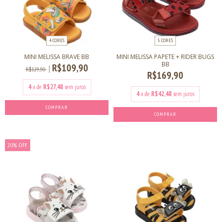
4 CORES
5 CORES
MINI MELISSA BRAVE BB
MINI MELISSA PAPETE + RIDER BUGS
BB
R$109,90
R$129,90
R$169,90
4
x de
R$27,48
sem juros
4
x de
R$42,48
sem juros
COMPRAR
COMPRAR
20
%
OFF