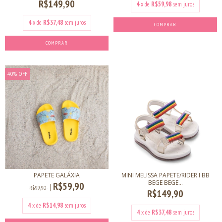
R$149,90
4
x de
R$59,98
sem juros
4
x de
R$37,48
sem juros
COMPRAR
COMPRAR
40
%
OFF
PAPETE GALÁXIA
MINI MELISSA PAPETE/RIDER I BB
BEGE BEGE...
R$59,90
R$99,90
R$149,90
4
x de
R$14,98
sem juros
4
x de
R$37,48
sem juros