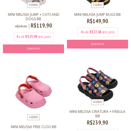
4 CORES
3 CORES
MINI MELISSA JUMP + CATS AND
MINI MELISSA JUMP BUGS BB
DOGS BB
R$149,90
R$119,90
R$149,90
4
x de
R$37,48
sem juros
4
x de
R$29,98
sem juros
COMPRAR
COMPRAR
4 CORES
MINI MELISSA CRIATURA + FÁBULA
BB
4 CORES
R$239,90
MINI MELISSA FREE CLOG BB