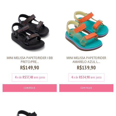
MINI MELISSA PAPETE/RIDER I BB
MINI MELISSA PAPETE/RIDER
PRETO/PRE...
AMARELO AZUL L...
R$149,90
R$139,90
4
x de
R$37,48
sem juros
4
x de
R$34,98
sem juros
COMPRAR
COMPRAR