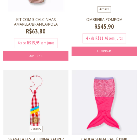
4 CORES
KIT COM 3 CALCINHAS
OMBREIRA POMPOM
AMARELA/BRANCA/ROSA
R$45,90
R$63,80
4
x de
R$11,48
sem juros
4
x de
R$15,95
sem juros
COMPRAR
COMPRAR
2 CORES
GRAVATA FESTA JUNINA XADREZ
CAUDA SEREIA PAETÊ PINK