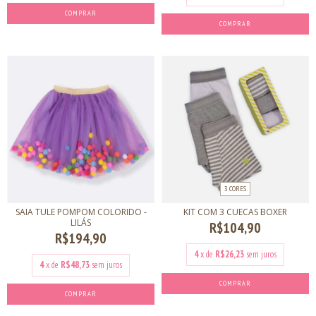
COMPRAR
COMPRAR
3 CORES
SAIA TULE POMPOM COLORIDO -
KIT COM 3 CUECAS BOXER
LILÁS
R$104,90
R$194,90
4
x de
R$26,23
sem juros
4
x de
R$48,73
sem juros
COMPRAR
COMPRAR