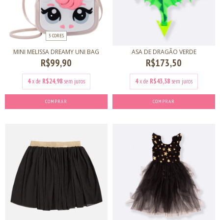
3 CORES
MINI MELISSA DREAMY UNI BAG
ASA DE DRAGÃO VERDE
R$99,90
R$173,50
4
x de
R$24,98
sem juros
4
x de
R$43,38
sem juros
COMPRAR
COMPRAR