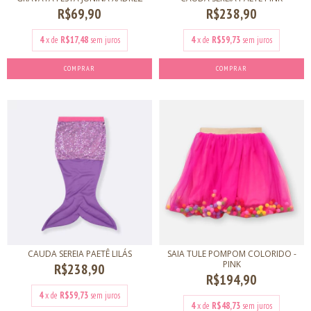
R$69,90
R$238,90
4
x de
R$17,48
sem juros
4
x de
R$59,73
sem juros
COMPRAR
COMPRAR
CAUDA SEREIA PAETÊ LILÁS
SAIA TULE POMPOM COLORIDO -
PINK
R$238,90
R$194,90
4
x de
R$59,73
sem juros
4
x de
R$48,73
sem juros