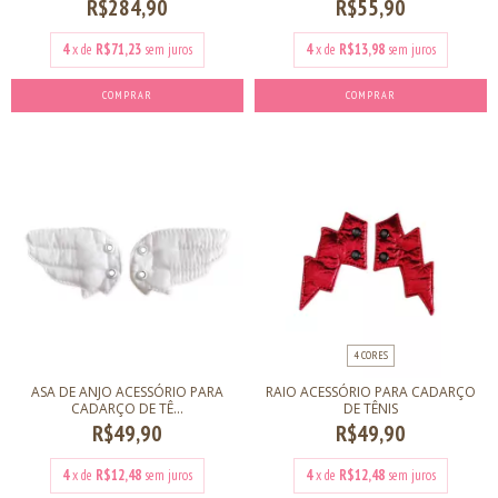
R$284,90
R$55,90
4
x de
R$71,23
sem juros
4
x de
R$13,98
sem juros
COMPRAR
COMPRAR
4 CORES
ASA DE ANJO ACESSÓRIO PARA
RAIO ACESSÓRIO PARA CADARÇO
CADARÇO DE TÊ...
DE TÊNIS
R$49,90
R$49,90
4
x de
R$12,48
sem juros
4
x de
R$12,48
sem juros