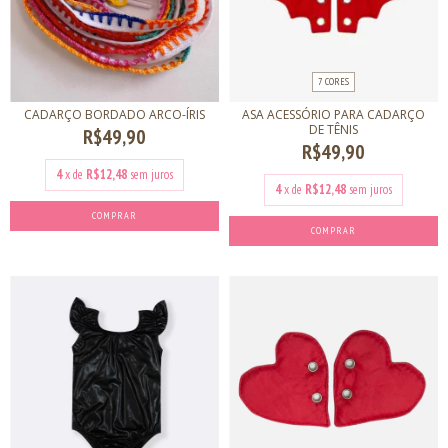
7 CORES
ASA ACESSÓRIO PARA CADARÇO
CADARÇO BORDADO ARCO-ÍRIS
DE TÊNIS
R$49,90
R$49,90
4
x de
R$12,48
sem juros
4
x de
R$12,48
sem juros
COMPRAR