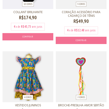
10 CORES
3 CORES
COLLANT BRILHANTE
CORAÇÃO ACESSÓRIO PARA
CADARÇO DE TÊNIS
R$174,90
R$49,90
4
x de
R$43,73
sem juros
4
x de
R$12,48
sem juros
COMPRAR
COMPRAR
4 CORES
2 CORES
VESTIDOS JUNINOS
BROCHE-PRESILHA AMOR SERTÃO