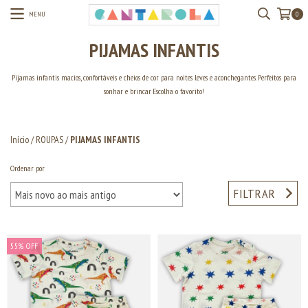
MENU
0
PIJAMAS INFANTIS
Pijamas infantis macios, confortáveis e cheios de cor para noites leves e aconchegantes. Perfeitos para
sonhar e brincar. Escolha o favorito!
Início
/
ROUPAS
/
PIJAMAS INFANTIS
Ordenar por
FILTRAR
55
%
OFF