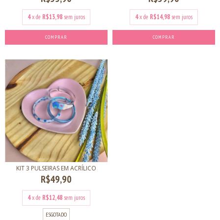
4
x de
R$13,98
sem juros
4
x de
R$14,98
sem juros
COMPRAR
COMPRAR
KIT 3 PULSEIRAS EM ACRÍLICO
R$49,90
4
x de
R$12,48
sem juros
ESGOTADO