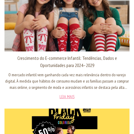
Crescimento do E-commerce Infantil: Tendências, Dados e
Oportunidades para 2024–2029
O mercado infantil vem ganhando cada vez mais relevância dentro do varejo
digital. À medida que hábitos de consumo mudam e as famílias passam a comprar
mais online, o segmento de moda e acessórios infantis se destaca pela alta
demanda, conveniência e variedade de produtos disponíveis. Nos próximos anos,
LEIA MAIS
o e-commerce infantil deve continuar crescendo em ritmo acelerado,
impulsionado por transformações tecnológicas, sociais e de comportamento. A
seguir, analisamos os principais dados, tendências e oportunidades desse
mercado — e como marcas como a Cantarola podem aproveitar esse cenário para
expandir sua presença digital.