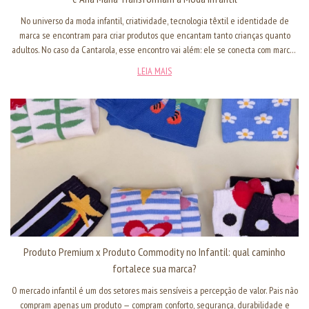
No universo da moda infantil, criatividade, tecnologia têxtil e identidade de
marca se encontram para criar produtos que encantam tanto crianças quanto
adultos. No caso da Cantarola, esse encontro vai além: ele se conecta com marcas
icônicas do mercado brasileiro, resultando em colaborações (collabs) que reforçam
LEIA MAIS
o propósito da marca e elevam a qualidade do que entregamos ao consumidor
final.
Produto Premium x Produto Commodity no Infantil: qual caminho
fortalece sua marca?
O mercado infantil é um dos setores mais sensíveis a percepção de valor. Pais não
compram apenas um produto — compram conforto, segurança, durabilidade e