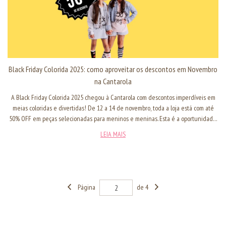
Black Friday Colorida 2025: como aproveitar os descontos em Novembro
na Cantarola
A Black Friday Colorida 2025 chegou à Cantarola com descontos imperdíveis em
meias coloridas e divertidas! De 12 a 14 de novembro, toda a loja está com até
50% OFF em peças selecionadas para meninos e meninas. Esta é a oportunidade
perfeita para lojistas e pais que buscam meias infantis de qualidade com preços
LEIA MAIS
especiais. A Black Friday Cantarola oferece produtos 100% nacionais, com design
exclusivo e o conforto que as crianças merecem.
Página
de 4