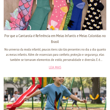
Por que a Cantarola é Referência em Meias Infantis e Meias Coloridas no
Brasil
No universo da moda infantil, poucos itens são tão presentes no dia a dia quanto
as meias infantis. Além de essenciais para conforto, proteção e segurança, elas
também se tornaram elementos de estilo, personalidade e diversão. E é
justamente nesse ponto que as meias coloridas ganham espaço — expressivas,
LEIA MAIS
criativas e cheias de identidade. A Cantarola, referência nacional no segmento,
atua há anos desenvolvendo meias com tecnologia, conforto e design. Mas, mais
do que fabricar produtos, buscamos criar conexões com crianças, pais e lojistas
que procuram qualidade e variedade em itens para o vestuário infantil. Este
artigo reforça por que somos uma das principais opções quando o assunto é meia
infantil e meia colorida de alta qualidade, e como nos posicionamos para
continuar crescendo de forma orgânica nos mecanismos de busca.