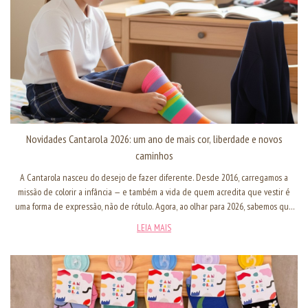
consumidor final quanto lojistas de todo o Brasil.
Novidades Cantarola 2026: um ano de mais cor, liberdade e novos
caminhos
A Cantarola nasceu do desejo de fazer diferente. Desde 2016, carregamos a
missão de colorir a infância — e também a vida de quem acredita que vestir é
uma forma de expressão, não de rótulo. Agora, ao olhar para 2026, sabemos que
estamos começando um novo capítulo da nossa história. Um ano que promete
LEIA MAIS
ainda mais liberdade criativa, expansão e conexão com famílias, crianças e adultos
que acreditam em uma moda mais leve, inclusiva e cheia de significado.