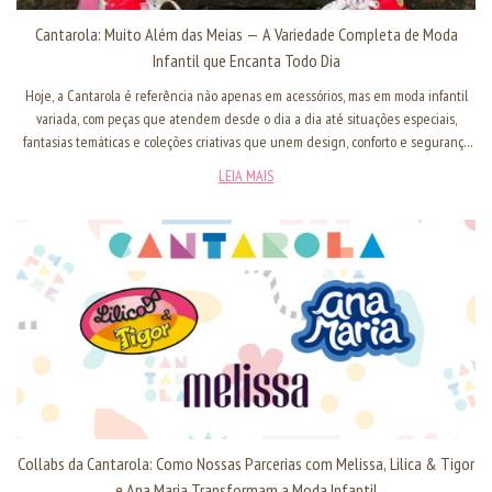
Cantarola: Muito Além das Meias — A Variedade Completa de Moda
Infantil que Encanta Todo Dia
Hoje, a Cantarola é referência não apenas em acessórios, mas em moda infantil
variada, com peças que atendem desde o dia a dia até situações especiais,
fantasias temáticas e coleções criativas que unem design, conforto e segurança
para os pequenos. Neste artigo, você vai conhecer toda essa diversidade — e
LEIA MAIS
entender por que a Cantarola é a escolha ideal para quem busca qualidade,
estilo e variedade em roupas infantis.
Collabs da Cantarola: Como Nossas Parcerias com Melissa, Lilica & Tigor
e Ana Maria Transformam a Moda Infantil