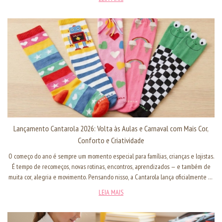
Lançamento Cantarola 2026: Volta às Aulas e Carnaval com Mais Cor,
Conforto e Criatividade
O começo do ano é sempre um momento especial para famílias, crianças e lojistas.
É tempo de recomeços, novas rotinas, encontros, aprendizados — e também de
muita cor, alegria e movimento. Pensando nisso, a Cantarola lança oficialmente as
coleções Volta às Aulas e Carnaval 2026, unindo praticidade, conforto e o DNA
LEIA MAIS
colorido que já é marca registrada da nossa moda infantil. Com foco em meias
infantis coloridas, alto giro no varejo e produtos pensados para acompanhar o dia
a dia das crianças, o lançamento 2026 chega preparado para atender tanto o