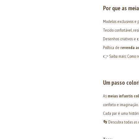
Por que as meia
Modelos exclusivos e 
Tecido confortável, re
Desenhos criativos e
c
Política de
revenda ac
👉 Saiba mais:
Como r
Um passo color
As
meias infantis co
conforto e imaginação.
Cada par é uma histór
👣 Descubra todas as 