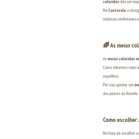
coloridas
dão um toqu
Na
Cantarola
, o desi
elásticos confortáveis
🌈
As meias col
As
meias coloridas i
Cores vibrantes como 
equilíbrio.
Por isso, apostar em
me
dos pilares da filosofi
Como escolher a
Na hora de escolher as