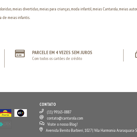
oloridas, meias divertidas, meias para crianças, moda infantil, meias Cantarola, meias autora
a de meias infantis.
PARCELE EM 4 VEZES SEM JUROS
Com todos os cartões de crédito
CONTATO
(11) 99163-0887
contato@cantarola.com
Visite o nosso Blog!
Avenida Benito Barbieri, 1027 | Vila Harmonia Araraquara-S