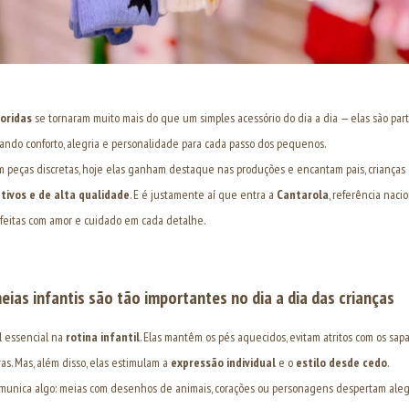
loridas
se tornaram muito mais do que um simples acessório do dia a dia — elas são pa
evando conforto, alegria e personalidade para cada passo dos pequenos.
 peças discretas, hoje elas ganham destaque nas produções e encantam pais, crianças e
tivos e de alta qualidade
. E é justamente aí que entra a
Cantarola
, referência nac
feitas com amor e cuidado em cada detalhe.
eias infantis são tão importantes no dia a dia das crianças
l essencial na
rotina infantil
. Elas mantêm os pés aquecidos, evitam atritos com os sa
ras. Mas, além disso, elas estimulam a
expressão individual
e o
estilo desde cedo
.
munica algo: meias com desenhos de animais, corações ou personagens despertam alegr