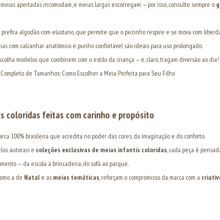
meias apertadas incomodam, e meias largas escorregam — por isso, consulte sempre o
g
prefira algodão com elastano, que permite que o pezinho respire e se mova com liberd
as com calcanhar anatômico e punho confortável são ideais para uso prolongado.
colha modelos que combinem com o estilo da criança — e, claro, tragam diversão ao dia!
 Completo de Tamanhos: Como Escolher a Meia Perfeita para Seu Filho
s coloridas feitas com carinho e propósito
ca 100% brasileira que acredita no poder das cores, da imaginação e do conforto.
los autorais e
coleções exclusivas de meias infantis coloridas
, cada peça é pensad
nto — da escola à brincadeira, do sofá ao parque.
 como a de
Natal
e as
meias temáticas
, reforçam o compromisso da marca com a
criati