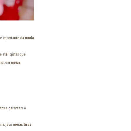
rte importante da
moda
 até lojistas que
ional em
meias
patos e garantem o
ia; já as
meias lisas