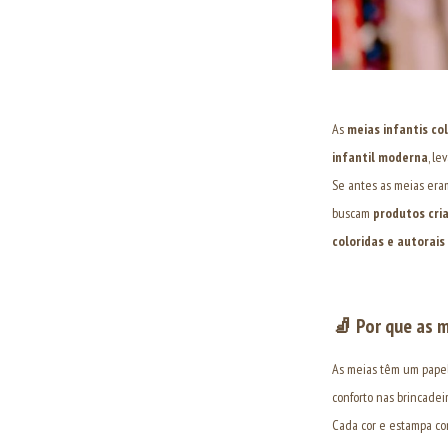
As
meias infantis co
infantil moderna
, l
Se antes as meias eram
buscam
produtos cria
coloridas e autorais
🧦
Por que as m
As meias têm um pape
conforto nas brincadei
Cada cor e estampa co