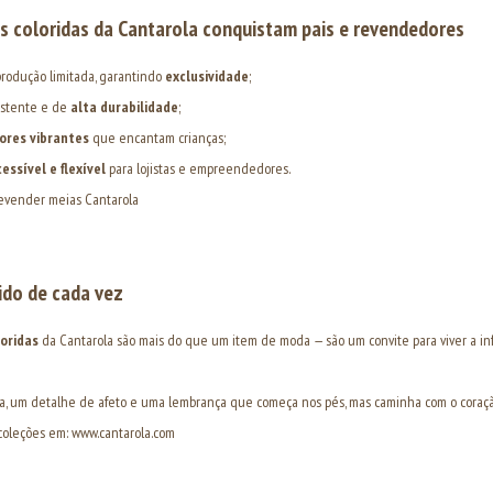
s coloridas da Cantarola conquistam pais e revendedores
produção limitada, garantindo
exclusividade
;
sistente e de
alta durabilidade
;
ores vibrantes
que encantam crianças;
essível e flexível
para lojistas e empreendedores.
evender meias Cantarola
ido de cada vez
loridas
da Cantarola são mais do que um item de moda — são um convite para viver a inf
ia, um detalhe de afeto e uma lembrança que começa nos pés, mas caminha com o coraçã
coleções em:
www.cantarola.com