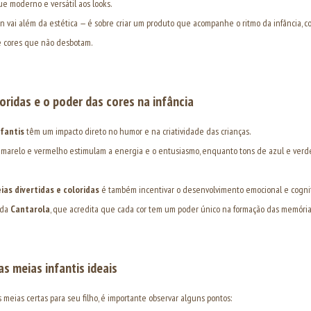
e moderno e versátil aos looks.
gn vai além da estética — é sobre criar um produto que acompanhe o ritmo da infância, c
 e cores que não desbotam.
oridas e o poder das cores na infância
nfantis
têm um impacto direto no humor e na criatividade das crianças.
amarelo e vermelho estimulam a energia e o entusiasmo, enquanto tons de azul e verd
ias divertidas e coloridas
é também incentivar o desenvolvimento emocional e cognit
a da
Cantarola
, que acredita que cada cor tem um poder único na formação das memórias
s meias infantis ideais
 meias certas para seu filho, é importante observar alguns pontos: