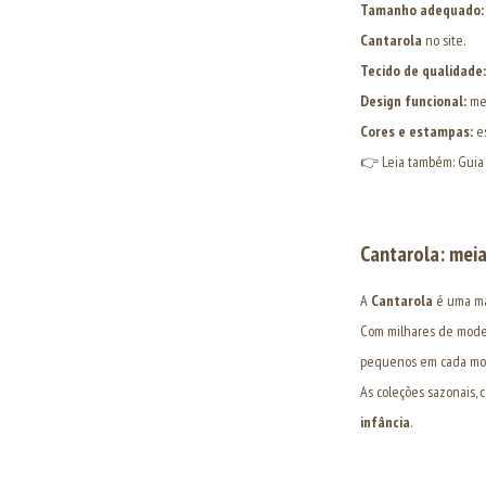
Tamanho adequado:
Cantarola
no site.
Tecido de qualidade:
Design funcional:
mei
Cores e estampas:
es
👉 Leia também:
Guia
Cantarola: meia
A
Cantarola
é uma mar
Com milhares de mode
pequenos em cada mome
As coleções sazonais,
infância
.