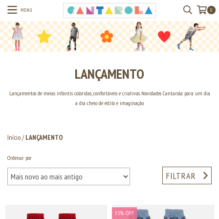
MENU
0
LANÇAMENTO
Lançamentos de meias infantis coloridas, confortáveis e criativas. Novidades Cantarola para um dia
a dia cheio de estilo e imaginação.
Início
/
LANÇAMENTO
Ordenar por
FILTRAR
33
%
OFF