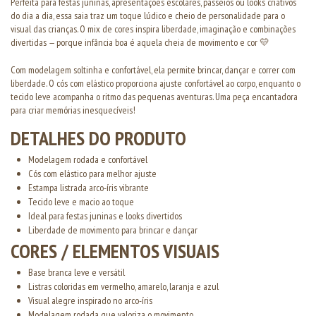
Perfeita para festas juninas, apresentações escolares, passeios ou looks criativos
do dia a dia, essa saia traz um toque lúdico e cheio de personalidade para o
visual das crianças. O mix de cores inspira liberdade, imaginação e combinações
divertidas — porque infância boa é aquela cheia de movimento e cor 💛
Com modelagem soltinha e confortável, ela permite brincar, dançar e correr com
liberdade. O cós com elástico proporciona ajuste confortável ao corpo, enquanto o
tecido leve acompanha o ritmo das pequenas aventuras. Uma peça encantadora
para criar memórias inesquecíveis!
DETALHES DO PRODUTO
Modelagem rodada e confortável
Cós com elástico para melhor ajuste
Estampa listrada arco-íris vibrante
Tecido leve e macio ao toque
Ideal para festas juninas e looks divertidos
Liberdade de movimento para brincar e dançar
CORES / ELEMENTOS VISUAIS
Base branca leve e versátil
Listras coloridas em vermelho, amarelo, laranja e azul
Visual alegre inspirado no arco-íris
Modelagem rodada que valoriza o movimento