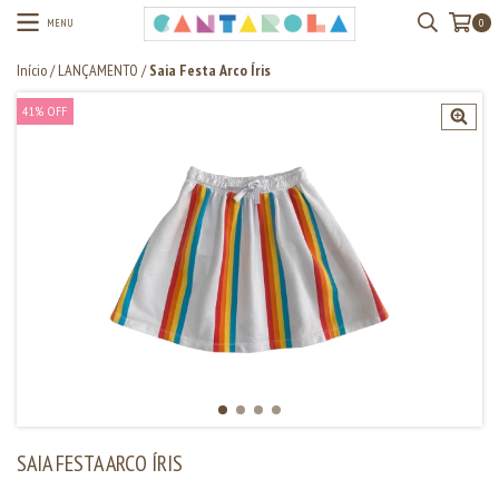
MENU
0
Início
/
LANÇAMENTO
/
Saia Festa Arco Íris
41
%
OFF
SAIA FESTA ARCO ÍRIS