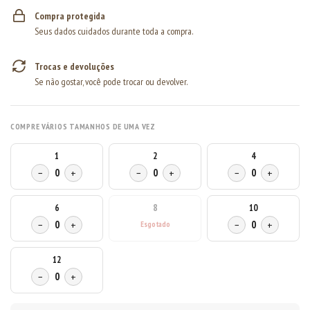
Compra protegida
Seus dados cuidados durante toda a compra.
Trocas e devoluções
Se não gostar, você pode trocar ou devolver.
COMPRE VÁRIOS TAMANHOS DE UMA VEZ
1
2
4
−
0
+
−
0
+
−
0
+
6
8
10
−
0
+
−
0
+
12
−
0
+