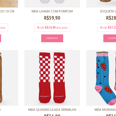
ADO 10 CM
MEIA LHAMA COM POMPOM
SOQUETE 
R$59,90
R$28
juros
4
x de
R$14,98
sem juros
4
x de
R$7,2
COMPRAR
COMP
O
MEIA QUADRICULADA VERMELHA
MEIA MORANG