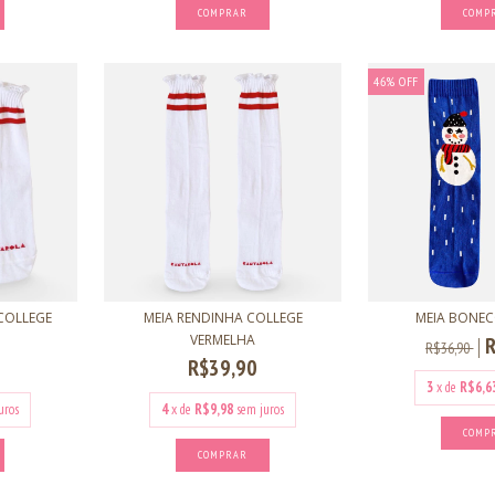
COMPRAR
COMP
46
%
OFF
COLLEGE
MEIA RENDINHA COLLEGE
MEIA BONEC
VERMELHA
R$36,90
R$39,90
3
x de
R$6,6
uros
4
x de
R$9,98
sem juros
COMP
COMPRAR