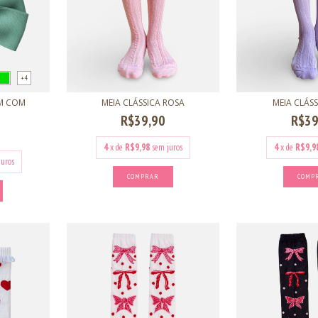
+4
CM COM
MEIA CLÁSSICA ROSA
MEIA CLÁSS
R$39,90
R$39
4
x de
R$9,98
sem juros
4
x de
R$9,9
juros
COMPRAR
COMP