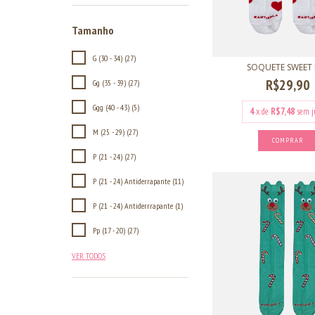
Tamanho
G (30 - 34) (27)
SOQUETE SWEET 
R$29,90
Gg (35 - 39) (27)
Ggg (40 - 43) (5)
4
x de
R$7,48
sem j
M (25 - 29) (27)
COMPRAR
P (21 - 24) (27)
P (21 - 24) Antiderrapante (11)
P (21 - 24) Antiderrrapante (1)
Pp (17 - 20) (27)
VER TODOS