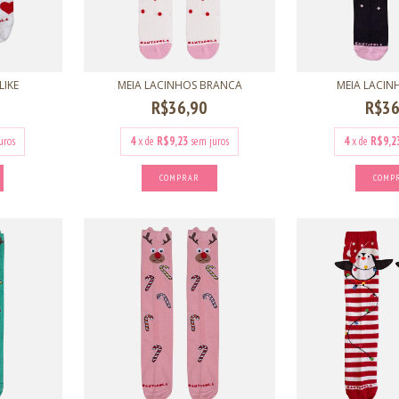
LIKE
MEIA LACINHOS BRANCA
MEIA LACIN
R$36,90
R$36
uros
4
x de
R$9,23
sem juros
4
x de
R$9,2
COMPRAR
COMP