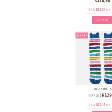
R$38,90
4
x de
R$9,73
sem j
COMPRAR
23
%
OFF
MEIA STRIPES
R$29
R$38,90
4
x de
R$7,48
sem j