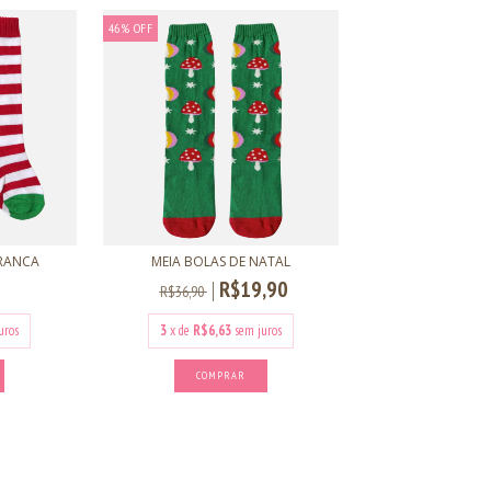
46
%
OFF
BRANCA
MEIA BOLAS DE NATAL
R$19,90
R$36,90
uros
3
x de
R$6,63
sem juros
COMPRAR