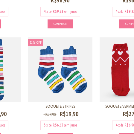
R$36,90
R$36
uros
4
x de
R$9,23
sem juros
4
x de
R$9,2
COMPRAR
COMP
31
%
OFF
SOQUETE STRIPES
SOQUETE VERM
,90
R$19,90
R$27
R$28,90
uros
3
x de
R$6,63
sem juros
4
x de
R$6,9