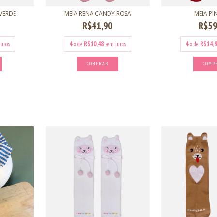
VERDE
MEIA RENA CANDY ROSA
MEIA PI
R$41,90
R$59
juros
4
x de
R$10,48
sem juros
4
x de
R$14,9
COMPRAR
COMP