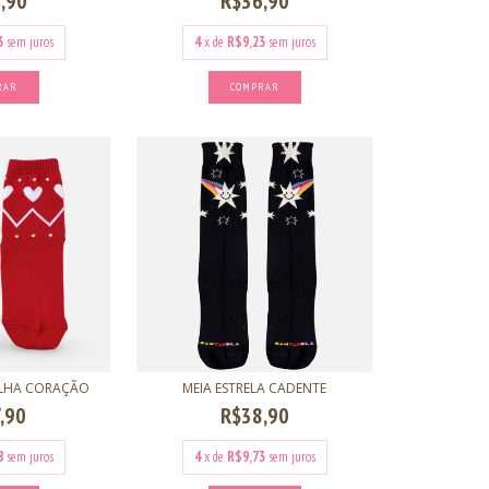
,90
R$36,90
3
sem juros
4
x de
R$9,23
sem juros
RAR
COMPRAR
ELHA CORAÇÃO
MEIA ESTRELA CADENTE
,90
R$38,90
8
sem juros
4
x de
R$9,73
sem juros