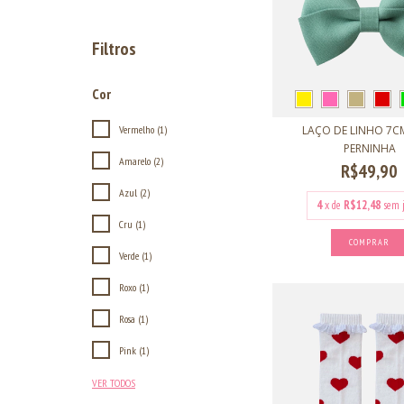
Filtros
Cor
LAÇO DE LINHO 7
Vermelho (1)
PERNINHA
Amarelo (2)
R$49,90
Azul (2)
4
x de
R$12,48
sem 
Cru (1)
COMPRAR
Verde (1)
Roxo (1)
Rosa (1)
Pink (1)
VER TODOS