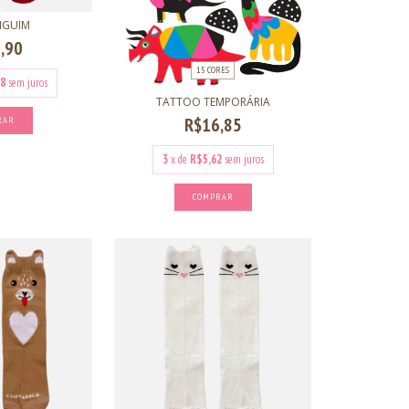
NGUIM
,90
15 CORES
8
sem juros
TATTOO TEMPORÁRIA
R$16,85
RAR
3
x de
R$5,62
sem juros
COMPRAR