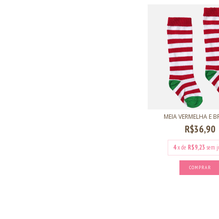
MEIA VERMELHA E 
R$36,90
4
x de
R$9,23
sem j
COMPRAR