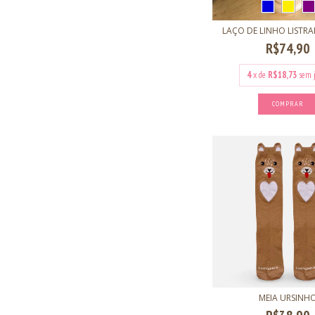
LAÇO DE LINHO LISTR
R$74,90
4
x de
R$18,73
sem 
COMPRAR
MEIA URSINH