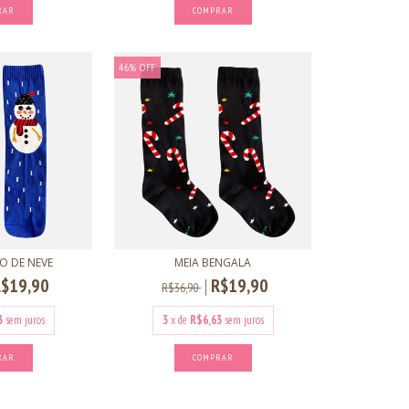
RAR
COMPRAR
46
%
OFF
O DE NEVE
MEIA BENGALA
R$19,90
R$19,90
R$36,90
3
sem juros
3
x de
R$6,63
sem juros
RAR
COMPRAR