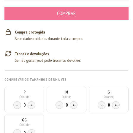
Compra protegida
Seus dados cuidados durante toda a compra.
Trocas e devoluções
Se não gostar, você pode trocar ou devolver.
COMPRE VÁRIOS TAMANHOS DE UMA VEZ
P
M
G
Colorido
Colorido
Colorido
−
0
+
−
0
+
−
0
+
GG
Colorido
0