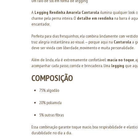
Um raio de sol em forma de legging
A
Legging Rendinha Amarela Cantarola
ilumina qualquer look 
charme pela perna inteira. O
detalhe em rendinha
na barra é aqu
encantador.
Perfeita para dias fresquinhos, ela combina lindamente com vestidos
traz alegria instantânea ao visual — porque aqui na
Cantarola
a ge
deve ser vivida com liberdade, movimento e muita personalidade.
Além de linda, ela é extremamente confortável:
macia no toque
, 
acompanhar cada passo, corrida e brincadeira. Uma
legging
que aque
COMPOSIÇÃO
75% algodão
20% poliamida
5% outras fibras
Essa combinação garante toque macio, boa respirabilidade e elastici
durabilidade no dia a dia.