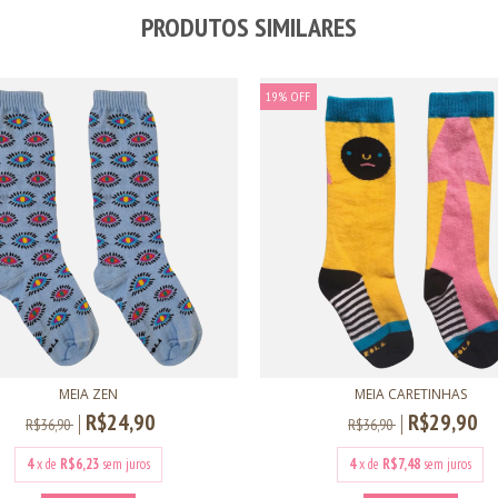
PRODUTOS SIMILARES
19
%
OFF
MEIA ZEN
MEIA CARETINHAS
R$24,90
R$29,90
R$36,90
R$36,90
4
x de
R$6,23
sem juros
4
x de
R$7,48
sem juros