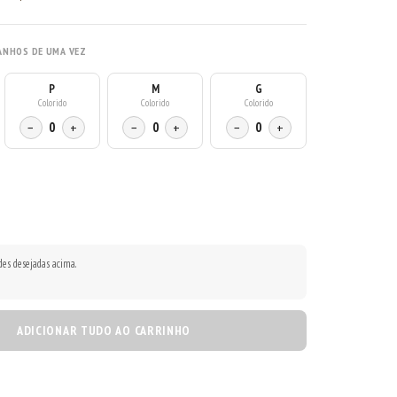
ANHOS DE UMA VEZ
P
M
G
Colorido
Colorido
Colorido
−
0
+
−
0
+
−
0
+
des desejadas acima.
ADICIONAR TUDO AO CARRINHO