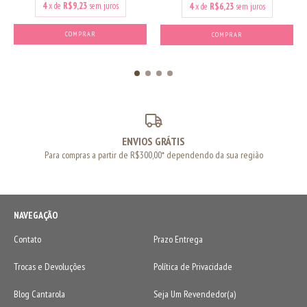
4
x de
R$9,23
sem juros
4
x de
R$6,23
sem juros
COMPRAR
COMPRAR
ENVIOS GRÁTIS
Para compras a partir de R$300,00* dependendo da sua região
NAVEGAÇÃO
Contato
Prazo Entrega
Trocas e Devoluções
Política de Privacidade
Blog Cantarola
Seja Um Revendedor(a)