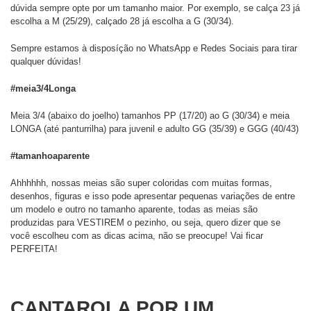
dúvida sempre opte por um tamanho maior. Por exemplo, se calça 23 já
escolha a M (25/29), calçado 28 já escolha a G (30/34).
Sempre estamos à disposíção no WhatsApp e Redes Sociais para tirar
qualquer dúvidas!
#meia3/4Longa
Meia 3/4 (abaixo do joelho) tamanhos PP (17/20) ao G (30/34) e meia
LONGA (até panturrilha) para juvenil e adulto GG (35/39) e GGG (40/43)
#tamanhoaparente
Ahhhhhh, nossas meias são super coloridas com muitas formas,
desenhos, figuras e isso pode apresentar pequenas variações de entre
um modelo e outro no tamanho aparente, todas as meias são
produzidas para VESTIREM o pezinho, ou seja, quero dizer que se
você escolheu com as dicas acima, não se preocupe! Vai ficar
PERFEITA!
CANTAROLA POR UM