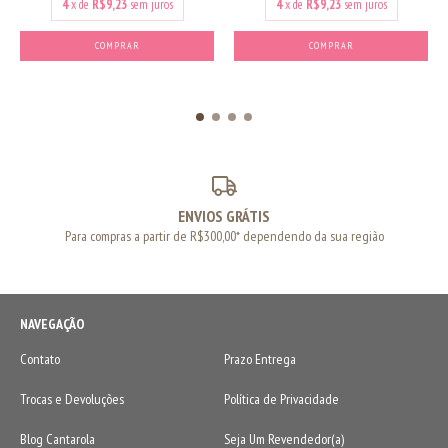
4
x de
R$9,23
sem juros
4
x de
R$9,23
sem juros
COMPRAR
COMPRAR
ENVIOS GRÁTIS
Para compras a partir de R$300,00* dependendo da sua região
NAVEGAÇÃO
Contato
Prazo Entrega
Trocas e Devoluções
Política de Privacidade
Blog Cantarola
Seja Um Revendedor(a)