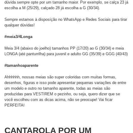
dúvida sempre opte por um tamanho maior. Por exemplo, se calça 23 já
escolha a M (25/29), calçado 28 já escolha a G (30/34).
Sempre estamos à disposíção no WhatsApp e Redes Sociais para tirar
qualquer dúvidas!
#meia3/4Longa
Meia 3/4 (abaixo do joelho) tamanhos PP (17/20) ao G (30/34) e meia
LONGA (até panturrilha) para juvenil e adulto GG (35/39) e GGG (40/43)
#tamanhoaparente
Ahhhhhh, nossas meias são super coloridas com muitas formas,
desenhos, figuras e isso pode apresentar pequenas variações de entre
um modelo e outro no tamanho aparente, todas as meias são
produzidas para VESTIREM o pezinho, ou seja, quero dizer que se
você escolheu com as dicas acima, não se preocupe! Vai ficar
PERFEITA!
CANTAROLA POR UM