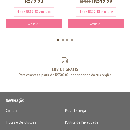
R$49,90
R$79,90
R$79,90
4
x de
R$19,98
sem juros
4
x de
R$12,48
sem juros
COMPRAR
COMPRAR
ENVIOS GRÁTIS
Para compras a partir de R$300,00* dependendo da sua região
NAVEGAÇÃO
Contato
Prazo Entrega
Trocas e Devoluções
Política de Privacidade