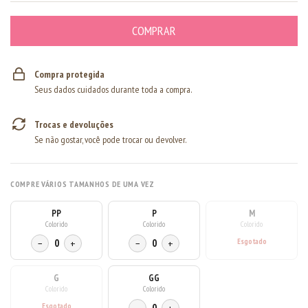
Compra protegida
Seus dados cuidados durante toda a compra.
Trocas e devoluções
Se não gostar, você pode trocar ou devolver.
COMPRE VÁRIOS TAMANHOS DE UMA VEZ
PP
P
M
Colorido
Colorido
Colorido
−
0
+
−
0
+
G
GG
Colorido
Colorido
0