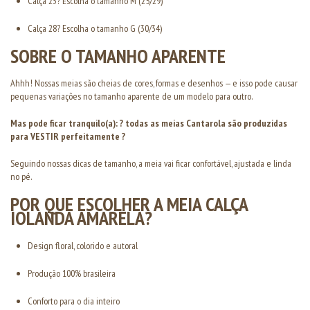
Calça 23? Escolha o tamanho M (25/29)
Calça 28? Escolha o tamanho G (30/34)
SOBRE O TAMANHO APARENTE
Ahhh! Nossas meias são cheias de cores, formas e desenhos — e isso pode causar
pequenas variações no tamanho aparente de um modelo para outro.
Mas pode ficar tranquilo(a): ? todas as meias Cantarola são produzidas
para VESTIR perfeitamente ?
Seguindo nossas dicas de tamanho, a meia vai ficar confortável, ajustada e linda
no pé.
POR QUE ESCOLHER A MEIA CALÇA
IOLANDA AMARELA?
Design floral, colorido e autoral
Produção 100% brasileira
Conforto para o dia inteiro