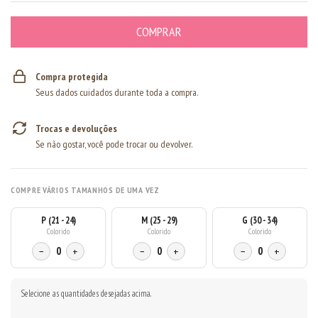
Compra protegida
Seus dados cuidados durante toda a compra.
Trocas e devoluções
Se não gostar, você pode trocar ou devolver.
COMPRE VÁRIOS TAMANHOS DE UMA VEZ
P (21 - 24)
M (25 - 29)
G (30 - 34)
Colorido
Colorido
Colorido
−
0
+
−
0
+
−
0
+
Selecione as quantidades desejadas acima.