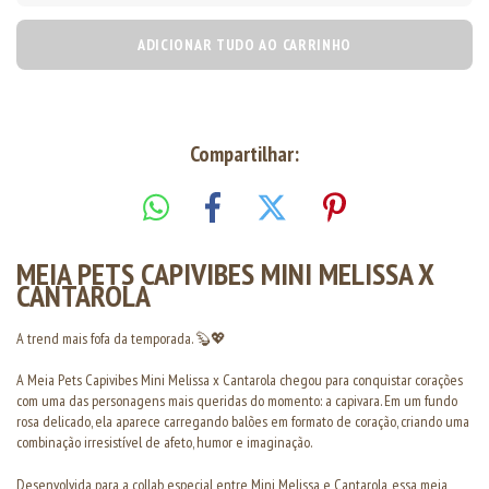
ADICIONAR TUDO AO CARRINHO
Compartilhar:
MEIA PETS CAPIVIBES MINI MELISSA X
CANTAROLA
A trend mais fofa da temporada. 🦫💖
A Meia Pets Capivibes Mini Melissa x Cantarola chegou para conquistar corações
com uma das personagens mais queridas do momento: a capivara. Em um fundo
rosa delicado, ela aparece carregando balões em formato de coração, criando uma
combinação irresistível de afeto, humor e imaginação.
Desenvolvida para a collab especial entre Mini Melissa e Cantarola, essa meia