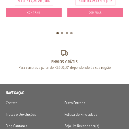
4
x de
R$9,23
sem juros
4
x de
R$19,98
sem juros
COMPRAR
COMPRAR
ENVIOS GRÁTIS
Para compras a partir de R$300,00* dependendo da sua região
NAVEGAÇÃO
Contato
Prazo Entrega
Trocas e Devoluções
Política de Privacidade
Blog Cantarola
Seja Um Revendedor(a)