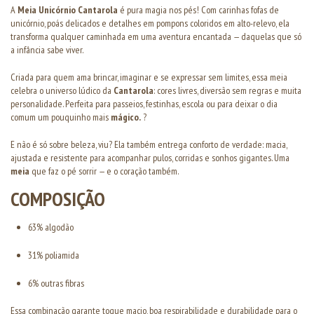
A
Meia Unicórnio Cantarola
é pura magia nos pés! Com carinhas fofas de
unicórnio, poás delicados e detalhes em pompons coloridos em alto-relevo, ela
transforma qualquer caminhada em uma aventura encantada — daquelas que só
a infância sabe viver.
Criada para quem ama brincar, imaginar e se expressar sem limites, essa meia
celebra o universo lúdico da
Cantarola
: cores livres, diversão sem regras e muita
personalidade. Perfeita para passeios, festinhas, escola ou para deixar o dia
comum um pouquinho mais
mágico.
?
E não é só sobre beleza, viu? Ela também entrega conforto de verdade: macia,
ajustada e resistente para acompanhar pulos, corridas e sonhos gigantes. Uma
meia
que faz o pé sorrir — e o coração também.
COMPOSIÇÃO
63% algodão
31% poliamida
6% outras fibras
Essa combinação garante toque macio, boa respirabilidade e durabilidade para o