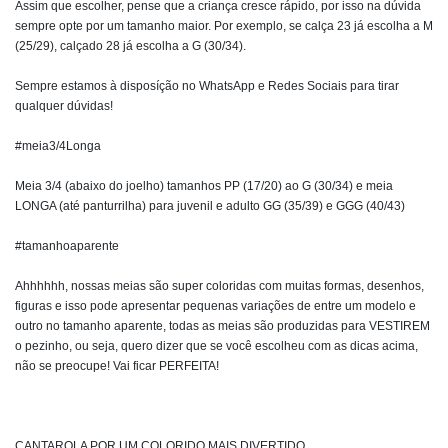
Assim que escolher, pense que a criança cresce rápido, por isso na dúvida
sempre opte por um tamanho maior. Por exemplo, se calça 23 já escolha a M
(25/29), calçado 28 já escolha a G (30/34).
Sempre estamos à disposíção no WhatsApp e Redes Sociais para tirar
qualquer dúvidas!
#meia3/4Longa
Meia 3/4 (abaixo do joelho) tamanhos PP (17/20) ao G (30/34) e meia
LONGA (até panturrilha) para juvenil e adulto GG (35/39) e GGG (40/43)
#tamanhoaparente
Ahhhhhh, nossas meias são super coloridas com muitas formas, desenhos,
figuras e isso pode apresentar pequenas variações de entre um modelo e
outro no tamanho aparente, todas as meias são produzidas para VESTIREM
o pezinho, ou seja, quero dizer que se você escolheu com as dicas acima,
não se preocupe! Vai ficar PERFEITA!
CANTAROLA POR UM COLORIDO MAIS DIVERTIDO