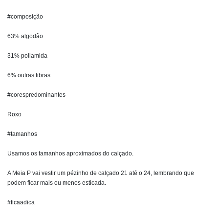
#composição
63% algodão
31% poliamida
6% outras fibras
#corespredominantes
Roxo
#tamanhos
Usamos os tamanhos aproximados do calçado.
A Meia P vai vestir um pézinho de calçado 21 até o 24, lembrando que
podem ficar mais ou menos esticada.
#ficaadica