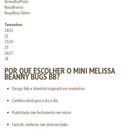
Vermelho/Preto
Rosa/Branco
Rosa/Rosa Glitter
Tamanhos:
20/21
22
23/24
25
26/27
28
POR QUE ESCOLHER O MINI MELISSA
BEANNY BUGS BB?
Design fofo e divertido inspirado em insetinhos
Conforto ideal para o dia a dia
Praticidade com fechamento em velcro
Fácil de combinar com diversos looks