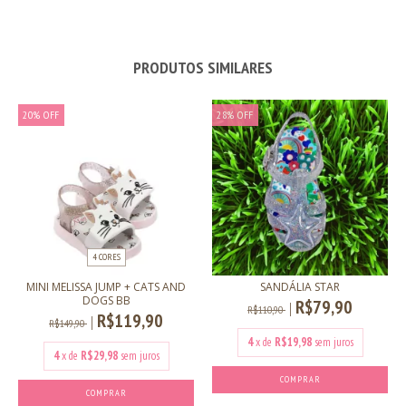
PRODUTOS SIMILARES
20
%
OFF
28
%
OFF
4 CORES
MINI MELISSA JUMP + CATS AND
SANDÁLIA STAR
DOGS BB
R$79,90
R$110,90
R$119,90
R$149,90
4
x de
R$19,98
sem juros
4
x de
R$29,98
sem juros
COMPRAR
COMPRAR