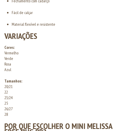
Fechamento com cadarço
Fácil de calçar
Material flexível e resistente
VARIAÇÕES
Cores:
Vermelho
Verde
Rosa
Azul
Tamanhos:
20/21
22
23/24
25
26/27
28
POR QUE ESCOLHER O MINI MELISSA