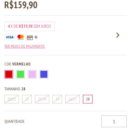
R$159,90
4
X DE
R$39,98
SEM JUROS
VER MEIOS DE PAGAMENTO
COR:
VERMELHO
TAMANHO:
28
20/21
22
23/24
25
26/27
28
QUANTIDADE