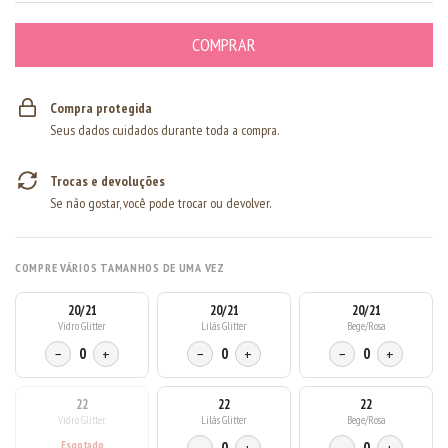
Compra protegida
Seus dados cuidados durante toda a compra.
Trocas e devoluções
Se não gostar, você pode trocar ou devolver.
COMPRE VÁRIOS TAMANHOS DE UMA VEZ
20/21
20/21
20/21
Vidro Glitter
Lilás Glitter
Bege/Rosa
−
0
+
−
0
+
−
0
+
22
22
22
Vidro Glitter
Lilás Glitter
Bege/Rosa
0
0