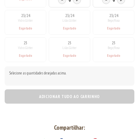
−
+
−
+
23/24
23/24
23/24
Vidro Glitter
Lilás Glitter
Bege/Rosa
25
25
25
Vidro Glitter
Lilás Glitter
Bege/Rosa
Selecione as quantidades desejadas acima.
ADICIONAR TUDO AO CARRINHO
Compartilhar: