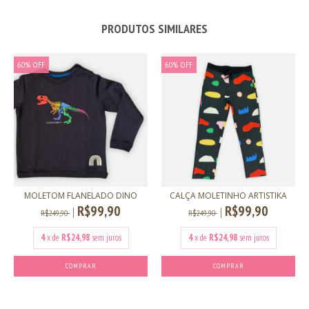
PRODUTOS SIMILARES
60
%
OFF
60
%
OFF
MOLETOM FLANELADO DINO
CALÇA MOLETINHO ARTISTIKA
R$99,90
R$99,90
R$249,90
R$249,90
4
x de
R$24,98
sem juros
4
x de
R$24,98
sem juros
COMPRAR
COMPRAR