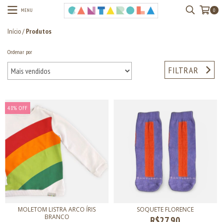
MENU
0
Início
/
Produtos
Ordenar por
FILTRAR
48
%
OFF
MOLETOM LISTRA ARCO ÍRIS
SOQUETE FLORENCE
BRANCO
R$27,90