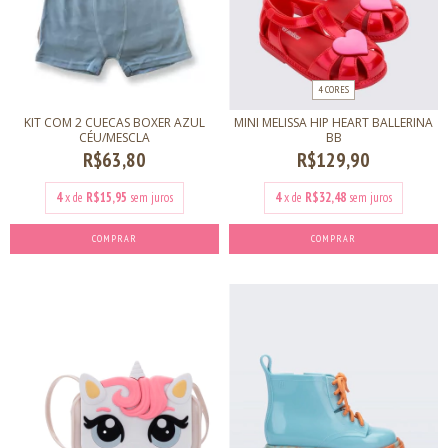
4 CORES
KIT COM 2 CUECAS BOXER AZUL
MINI MELISSA HIP HEART BALLERINA
CÉU/MESCLA
BB
R$63,80
R$129,90
4
x de
R$15,95
sem juros
4
x de
R$32,48
sem juros
COMPRAR
COMPRAR