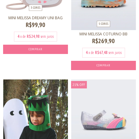
3 CORES
MINI MELISSA DREAMY UNI BAG
R$99,90
5 CORES
MINI MELISSA COTURNO BB
4
x de
R$24,98
sem juros
R$269,90
COMPRAR
4
x de
R$67,48
sem juros
COMPRAR
21
%
OFF