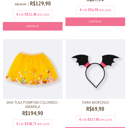
R$129,90
R$249,90
4
x de
R$6,98
sem juros
4
x de
R$32,48
sem juros
COMPRAR
COMPRAR
SAIA TULE POMPOM COLORIDO -
TIARA MORCEGO
AMARELA
R$69,90
R$194,90
4
x de
R$17,48
sem juros
4
x de
R$48,73
sem juros