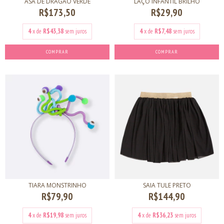
ASA DE DRAGÃO VERDE
LAÇO INFANTIL BRILHO
R$173,50
R$29,90
4
x de
R$43,38
sem juros
4
x de
R$7,48
sem juros
COMPRAR
COMPRAR
TIARA MONSTRINHO
SAIA TULE PRETO
R$79,90
R$144,90
4
x de
R$19,98
sem juros
4
x de
R$36,23
sem juros