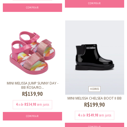
COMPRAR
MINI MELISSA JUMP SUNNY DAY -
BB ROSA/RO...
4 CORES
R$139,90
MINI MELISSA CHELSEA BOOT II BB
R$199,90
4
x de
R$34,98
sem juros
4
x de
R$49,98
sem juros
COMPRAR
COMPRAR