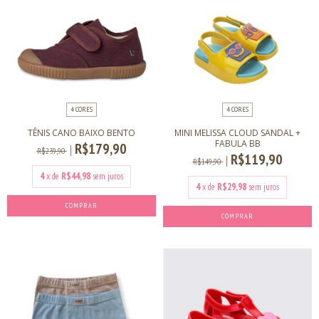
4 CORES
4 CORES
TÊNIS CANO BAIXO BENTO
MINI MELISSA CLOUD SANDAL +
FABULA BB
R$179,90
R$239,90
R$119,90
R$149,90
4
x de
R$44,98
sem juros
4
x de
R$29,98
sem juros
COMPRAR
COMPRAR