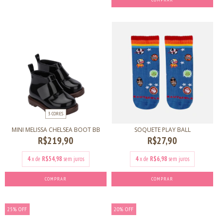
3 CORES
MINI MELISSA CHELSEA BOOT BB
SOQUETE PLAY BALL
R$219,90
R$27,90
4
x de
R$54,98
sem juros
4
x de
R$6,98
sem juros
COMPRAR
COMPRAR
25
%
OFF
20
%
OFF