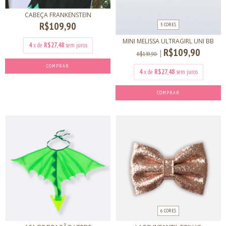
CABEÇA FRANKENSTEIN
R$109,90
3 CORES
MINI MELISSA ULTRAGIRL UNI BB
4
x de
R$27,48
sem juros
R$109,90
R$139,90
4
x de
R$27,48
sem juros
COMPRAR
6 CORES