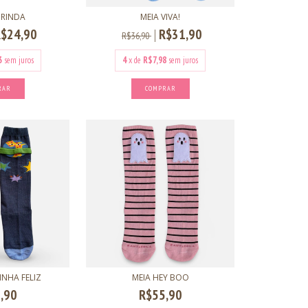
ORINDA
MEIA VIVA!
R$24,90
R$31,90
R$36,90
3
sem juros
4
x de
R$7,98
sem juros
RAR
COMPRAR
INHA FELIZ
MEIA HEY BOO
,90
R$55,90