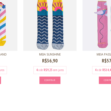
LAND
MEIA SUNSHINE
MEIA PAS
R$36,90
R$57
uros
4
x de
R$9,23
sem juros
4
x de
R$14,4
COMPRAR
COMP