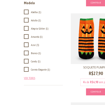
Modelo
COMPRAR
Abelha (1)
Adulto (1)
Alegria Glitter (1)
Amarelo (1)
Azul (3)
Branco (1)
Candy (1)
SOQUETE PUMP
Correio Elegante (1)
R$27,90
VER TODOS
4
x de
R$6,98
sem j
COMPRAR