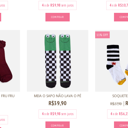
uros
4
x de
R$9,98
sem juros
4
x de
R$10,7
COMPRAR
COMP
11
%
OFF
 FRU FRU
MEIA O SAPO NÃO LAVA O PÉ
SOQUETE
R$39,90
R
R$27,90
4
x de
R$9,98
sem juros
4
x de
R$6,2
uros
COMPRAR
COMP