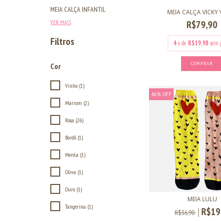
MEIA CALÇA INFANTIL
MEIA CALÇA VICKY
R$79,90
VER MAIS
Filtros
4
x de
R$19,98
sem 
COMPRAR
Cor
Vinho (1)
46
%
OFF
Marrom (2)
Rosa (26)
Bordô (1)
Menta (1)
Oliva (1)
Ouro (1)
MEIA LULU
Tangerina (1)
R$19
R$36,90