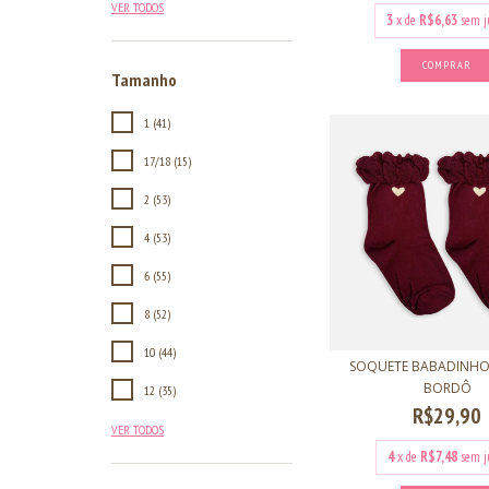
VER TODOS
3
x de
R$6,63
sem j
COMPRAR
Tamanho
1 (41)
17/18 (15)
2 (53)
4 (53)
6 (55)
8 (52)
10 (44)
SOQUETE BABADINHO
BORDÔ
12 (35)
R$29,90
VER TODOS
4
x de
R$7,48
sem j