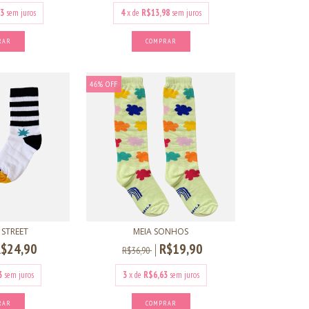
3
sem juros
4
x de
R$13,98
sem juros
RAR
COMPRAR
46
%
OFF
 STREET
MEIA SONHOS
$24,90
R$19,90
R$36,90
3
sem juros
3
x de
R$6,63
sem juros
RAR
COMPRAR