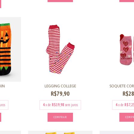
KIN
LEGGING COLLEGE
SOQUETE CO
R$79,90
R$28
uros
4
x de
R$19,98
sem juros
4
x de
R$7,2
COMPRAR
COMP