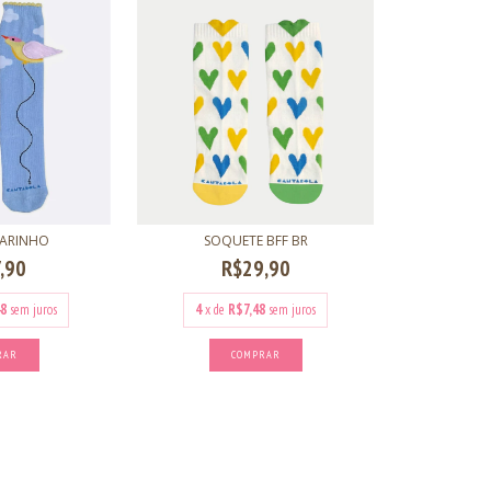
SOQUETE BFF BR
SARINHO
R$29,90
,90
4
x de
R$7,48
sem juros
8
sem juros
COMPRAR
RAR