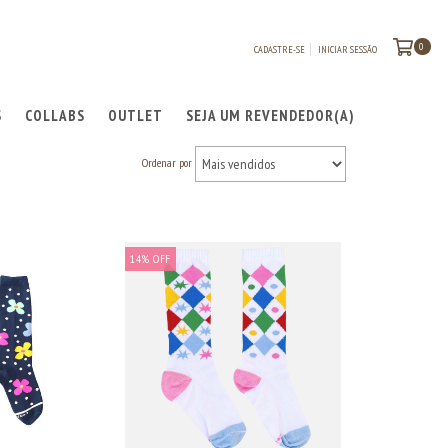
0
CADASTRE-SE
INICIAR SESSÃO
S
COLLABS
OUTLET
SEJA UM REVENDEDOR(A)
Ordenar por
14
%
OFF