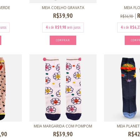
 VERDE
MEIA COELHO GRAVATA
MEIA FL
R$39,90
R$36,90
juros
4
x de
R$9,98
sem juros
4
x de
R$6,2
COMPRAR
COMP
MEIA MARGARIDA COM POMPOM
MEIA PLANET
,90
R$39,90
R$42