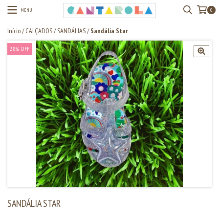
MENU
0
Início
/
CALÇADOS
/
SANDÁLIAS
/
Sandália Star
28
%
OFF
SANDÁLIA STAR