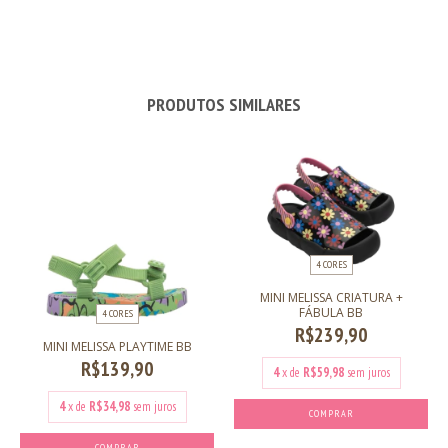
PRODUTOS SIMILARES
4 CORES
MINI MELISSA CRIATURA +
FÁBULA BB
4 CORES
R$239,90
MINI MELISSA PLAYTIME BB
R$139,90
4
x de
R$59,98
sem juros
4
x de
R$34,98
sem juros
COMPRAR
COMPRAR