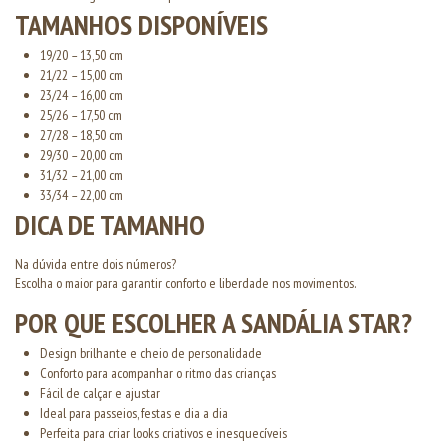
TAMANHOS DISPONÍVEIS
19/20 – 13,50 cm
21/22 – 15,00 cm
23/24 – 16,00 cm
25/26 – 17,50 cm
27/28 – 18,50 cm
29/30 – 20,00 cm
31/32 – 21,00 cm
33/34 – 22,00 cm
DICA DE TAMANHO
Na dúvida entre dois números?
Escolha o maior para garantir conforto e liberdade nos movimentos.
POR QUE ESCOLHER A SANDÁLIA STAR?
Design brilhante e cheio de personalidade
Conforto para acompanhar o ritmo das crianças
Fácil de calçar e ajustar
Ideal para passeios, festas e dia a dia
Perfeita para criar looks criativos e inesquecíveis