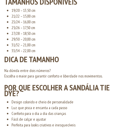
TAMANHOS DISPONÍVEIS
19/20 – 13,50 cm
21/22 – 15,00 cm
23/24 – 16,00 cm
25/26 – 17,50 cm
27/28 – 18,50 cm
29/30 – 20,00 cm
31/32 – 21,00 cm
33/34 – 22,00 cm
DICA DE TAMANHO
Na dúvida entre dois números?
Escolha o maior para garantir conforto e liberdade nos movimentos.
POR QUE ESCOLHER A SANDÁLIA TIE
DYE?
Design colorido e cheio de personalidade
Luz que pisca e encanta a cada passo
Conforto para o dia a dia das crianças
Fácil de calçar e ajustar
Perfeita para looks criativos e inesquecíveis