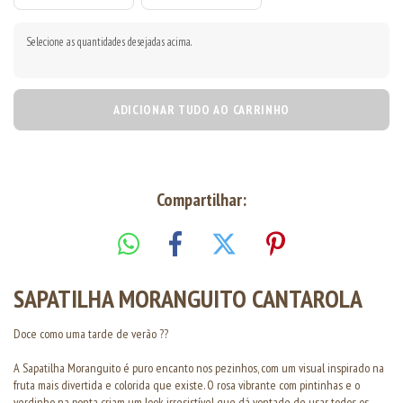
Selecione as quantidades desejadas acima.
ADICIONAR TUDO AO CARRINHO
Compartilhar:
SAPATILHA MORANGUITO CANTAROLA
Doce como uma tarde de verão ??
A Sapatilha Moranguito é puro encanto nos pezinhos, com um visual inspirado na
fruta mais divertida e colorida que existe. O rosa vibrante com pintinhas e o
verdinho na ponta criam um look irresistível que dá vontade de usar todos os