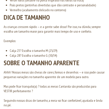
Verde folha (detalhe na ponta inspirado nas folhas da fruta)
Poás pretos (pintinhas divertidas que dão contraste e personalidade)
Vermelho (acabamento delicado no contorno)
DICA DE TAMANHO
As crianças crescem rápido — e a gente sabe disso! Por isso, na dúvida, sempre
escolha um tamanho maior para garantir mais tempo de uso e conforto.
Exemplos:
Calça 23? Escolha o tamanho M (25/29)
Calça 28? Escolha o tamanho G (30/34)
SOBRE O TAMANHO APARENTE
Ahhh! Nossas meias são cheias de cores, formas e desenhos — e isso pode causar
pequenas variações no tamanho aparente de um modelo para outro.
Mas pode ficar tranquilo(a): ? todas as meias Cantarola são produzidas para
VESTIR perfeitamente ?
Seguindo nossas dicas de tamanho, a meia vai ficar confortável, ajustada e linda
no pé.