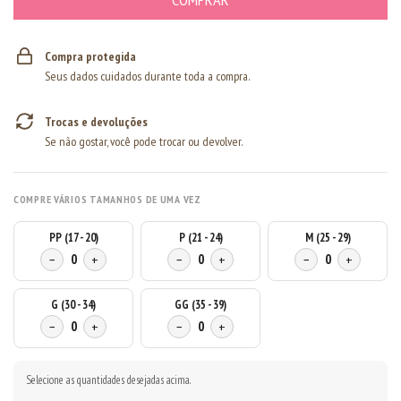
Compra protegida
Seus dados cuidados durante toda a compra.
Trocas e devoluções
Se não gostar, você pode trocar ou devolver.
COMPRE VÁRIOS TAMANHOS DE UMA VEZ
PP (17 - 20)
P (21 - 24)
M (25 - 29)
−
0
+
−
0
+
−
0
+
G (30 - 34)
GG (35 - 39)
−
0
+
−
0
+
Selecione as quantidades desejadas acima.