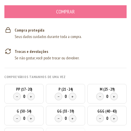
Compra protegida
Seus dados cuidados durante toda a compra.
Trocas e devoluções
Se não gostar, você pode trocar ou devolver.
COMPRE VÁRIOS TAMANHOS DE UMA VEZ
PP (17 - 20)
P (21 - 24)
M (25 - 29)
−
0
+
−
0
+
−
0
+
G (30 - 34)
GG (35 - 39)
GGG (40 - 43)
−
0
+
−
0
+
−
0
+