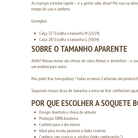
As crianças crescem rápido — e a gente sabe disso! Por isso, na dú
tempo de uso e conforto.
Exemplos:
Calça 23? Escolha o tamanho M (25/29)
Calça 28? Escolha o tamanho G (30/34)
SOBRE O TAMANHO APARENTE
Ahhh! Nossas meias são cheias de cores, formas e desenhos — e i
um modelo para outro.
Mas pode ficar tranquilo(a): ? todas as meias Cantarola são produzi
Seguindo nossas dicas de tamanho, a meia vai ficar confortável, ajus
POR QUE ESCOLHER A SOQUETE 
Design divertido e cheio de atitude
Produção 100% brasileira
Conforto para o dia inteiro
Ideal para escola, passeios e looks criativos
Combina com crianças e adultos (looks combinando ?)