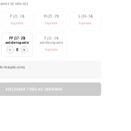
ANHOS DE UMA VEZ
P (21 - 24)
M (25 - 29)
G (30 - 34)
PP (17 - 20)
P (21 - 24)
antiderrapante
antiderrapante
−
0
+
des desejadas acima.
ADICIONAR TUDO AO CARRINHO