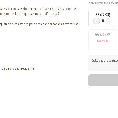
COMPRE VÁRIOS TAM
a escola ao passeio com muita leveza. As listras coloridas
ele toque lúdico que faz toda a diferença ?
PP (17 - 20)
−
0
+
 ajustada e resistente para acompanhar todas as aventuras.
GG (35 - 39)
Selecione as quantida
ncia para o uso frequente.