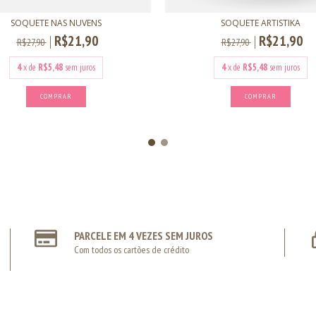
SOQUETE NAS NUVENS
SOQUETE ARTISTIKA
R$21,90
R$21,90
R$27,90
R$27,90
4
x de
R$5,48
sem juros
4
x de
R$5,48
sem juros
COMPRAR
COMPRAR
PARCELE EM 4 VEZES SEM JUROS
Com todos os cartões de crédito