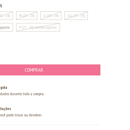
0)
21 - 24)
M (25 - 29)
G (30 - 34)
GG (35 - 39)
rapante
P (21 - 24) antiderrapante
gida
dados durante toda a compra.
oluções
você pode trocar ou devolver.