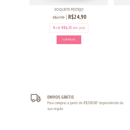
RT
SOQUETE FESTEJO
0
R$24,90
R$27,90
s
4
x de
R$6,23
sem juros
COMPRAR
ENVIOS GRÁTIS
Para compras a partir de R$300,00* dependendo da
sua região