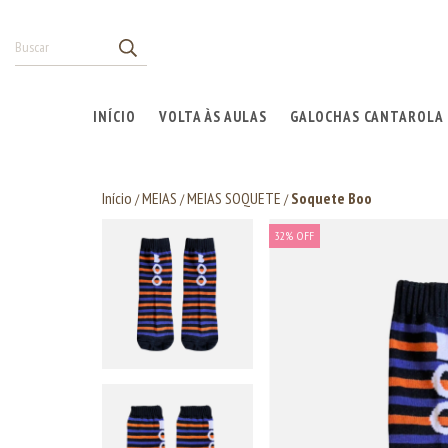
INÍCIO
VOLTA ÀS AULAS
GALOCHAS CANTAROLA
Início
MEIAS
MEIAS SOQUETE
Soquete Boo
/
/
/
32
%
OFF