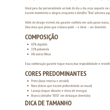
Ideal para dar personalidade ao look do dia a dia, essa soquete vai d
trazem movimento e alegria, enquanto o detalhe “Boo” adiciona aqu
Além do design incrível, ela garante conforto em cada passo: macia,
Uma meia que prova que o básico pode — e deve — ser divertido.
COMPOSIÇÃO
63% algodão
31% poliamida
6% outras fibras
Essa combinação garante toque macio, boa respirabilidade e resistê
CORES PREDOMINANTES
Preto (base intensa e versátil)
Roxo (listras que trazem profundidade ao visual)
Laranja (toque vibrante e cheio de energia)
Branco (detalhe “BOO” em destaque divertido)
DICA DE TAMANHO