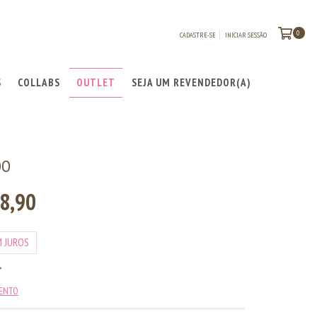
0
CADASTRE-SE
INICIAR SESSÃO
S
COLLABS
OUTLET
SEJA UM REVENDEDOR(A)
OO
8,90
M JUROS
MENTO