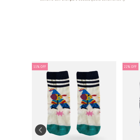
11
%
OFF
22
%
OFF