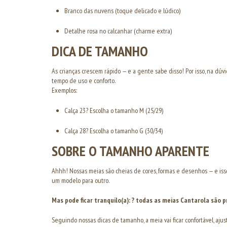
Branco das nuvens (toque delicado e lúdico)
Detalhe rosa no calcanhar (charme extra)
DICA DE TAMANHO
As crianças crescem rápido — e a gente sabe disso! Por isso, na dú
tempo de uso e conforto.
Exemplos:
Calça 23? Escolha o tamanho M (25/29)
Calça 28? Escolha o tamanho G (30/34)
SOBRE O TAMANHO APARENTE
Ahhh! Nossas meias são cheias de cores, formas e desenhos — e i
um modelo para outro.
Mas pode ficar tranquilo(a): ? todas as meias Cantarola são
Seguindo nossas dicas de tamanho, a meia vai ficar confortável, ajus