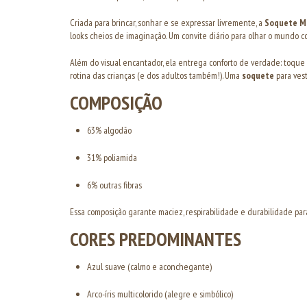
Criada para brincar, sonhar e se expressar livremente, a
Soquete M
looks cheios de imaginação. Um convite diário para olhar o mundo co
Além do visual encantador, ela entrega conforto de verdade: toque 
rotina das crianças (e dos adultos também!). Uma
soquete
para vest
COMPOSIÇÃO
63% algodão
31% poliamida
6% outras fibras
Essa composição garante maciez, respirabilidade e durabilidade para 
CORES PREDOMINANTES
Azul suave (calmo e aconchegante)
Arco-íris multicolorido (alegre e simbólico)