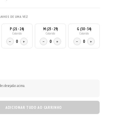
ANHOS DE UMA VEZ
P (21 - 24)
M (25 - 29)
G (30 - 34)
Colorido
Colorido
Colorido
−
0
+
−
0
+
−
0
+
des desejadas acima.
ADICIONAR TUDO AO CARRINHO