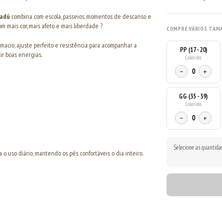
adú
combina com escola, passeios, momentos de descanso e
m mais cor, mais afeto e mais liberdade ?
COMPRE VÁRIOS TAM
macio, ajuste perfeito e resistência para acompanhar a
PP (17 - 20)
ir boas energias.
Colorido
−
0
+
GG (35 - 39)
Colorido
−
0
+
Selecione as quantida
o uso diário, mantendo os pés confortáveis o dia inteiro.