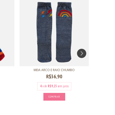
18
%
OFF
MEIA ARCO E RAIO CHUMBO
R$36,90
4
x de
R$9,23
sem juros
COMPRAR