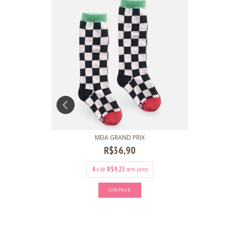
MEIA GRAND PRIX
R$36,90
os
4
x de
R$9,23
sem juros
COMPRAR