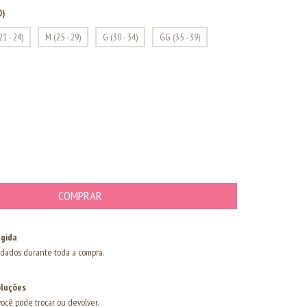
0)
21 - 24)
M (25 - 29)
G (30 - 34)
GG (35 - 39)
gida
dados durante toda a compra.
oluções
você pode trocar ou devolver.