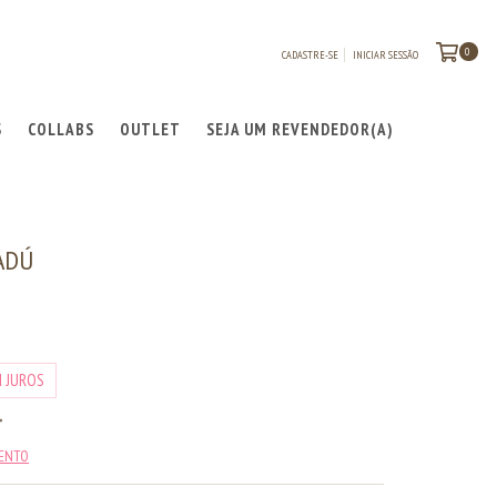
0
CADASTRE-SE
INICIAR SESSÃO
S
COLLABS
OUTLET
SEJA UM REVENDEDOR(A)
ADÚ
 JUROS
MENTO