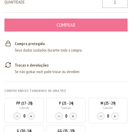
QUANTIDADE
Compra protegida
Seus dados cuidados durante toda a compra.
Trocas e devoluções
Se não gostar, você pode trocar ou devolver.
COMPRE VÁRIOS TAMANHOS DE UMA VEZ
PP (17 - 20)
P (21 - 24)
M (25 - 29)
Colorido
Colorido
Colorido
−
0
+
−
0
+
−
0
+
G (30 - 34)
GG (35 - 39)