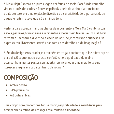
A Meia Majú Cantarola é pura alegria em forma de meia. Com fundo vermelho
vibrante, poás delicados e flores espalhadas pelo desenho, ela transforma
qualquer look em uma explosão divertida de cor, criatividade e personalidade —
daquele jeitinho leve que só a infância tem.
Perfeita para acompanhar dias cheios de movimento, a Meia Majú combina com
escola, passeios, brincadeiras e momentos especiais em família. Seu visual floral
retrô traz um charme divertido e cheio de atitude, incentivando crianças a se
expressarem livremente através das cores, dos detalhes e da imaginação ?
Além do design encantador, ela também entrega o conforto que faz diferença no
dia a dia. O toque macio, o ajuste confortável e a qualidade da malha
acompanham muitos passos sem apertar ou incomodar. Uma meia feita para
florescer alegria em cada cantinho da rotina ?
COMPOSIÇÃO
63% algodão
31% poliamida
6% outras fibras
Essa composição proporciona toque macio, respirabilidade e resistência para
acompanhar a rotina das crianças com conforto e liberdade.