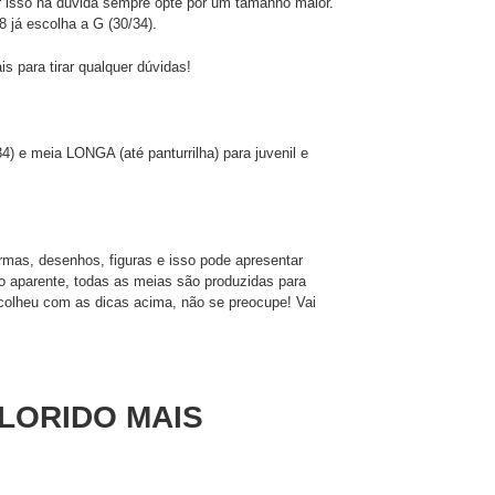
r isso na dúvida sempre opte por um tamanho maior.
8 já escolha a G (30/34).
para tirar qualquer dúvidas!
4) e meia LONGA (até panturrilha) para juvenil e
mas, desenhos, figuras e isso pode apresentar
 aparente, todas as meias são produzidas para
colheu com as dicas acima, não se preocupe! Vai
LORIDO MAIS