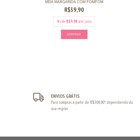
A!
MEIA MARGARIDA COM POMPOM
R$39,90
s
4
x de
R$9,98
sem juros
COMPRAR
ENVIOS GRÁTIS
Para compras a partir de R$300,00* dependendo da
sua região