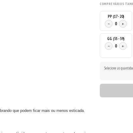
COMPRE VÁRIOS TAM
PP (17 - 20)
−
0
+
GG (35 - 39)
−
0
+
Selecione as quantida
embrando que podem ficar mais ou menos esticada.