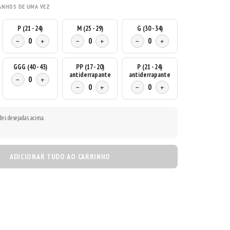
ANHOS DE UMA VEZ
P (21 - 24)
M (25 - 29)
G (30 - 34)
−
0
+
−
0
+
−
0
+
GGG (40 - 43)
PP (17 - 20)
P (21 - 24)
antiderrapante
antiderrapante
−
0
+
−
0
+
−
0
+
des desejadas acima.
ADICIONAR TUDO AO CARRINHO