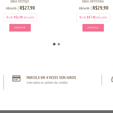
MEIA FESTEJO
MEIA ARTISTIKA
R$27,90
R$29,90
R$36,90
R$36,90
4
x de
R$6,98
sem juros
4
x de
R$7,48
sem juros
COMPRAR
COMPRAR
PARCELE EM 4 VEZES SEM JUROS
Com todos os cartões de crédito