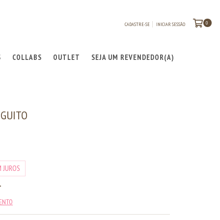
0
CADASTRE-SE
INICIAR SESSÃO
S
COLLABS
OUTLET
SEJA UM REVENDEDOR(A)
NGUITO
M JUROS
MENTO