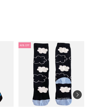
46
%
OFF
46
%
OFF