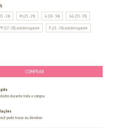
0)
21 - 24)
M (25 - 29)
G (30 - 34)
GG (35 - 39)
PP (17 - 20) antiderrapante
P (21 - 24) antiderrapante
gida
dados durante toda a compra.
oluções
você pode trocar ou devolver.