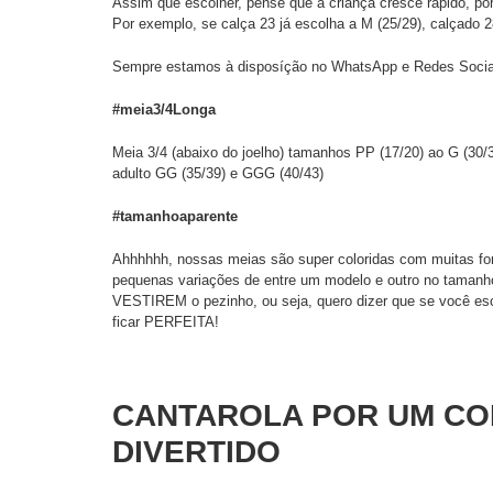
Assim que escolher, pense que a criança cresce rápido, po
Por exemplo, se calça 23 já escolha a M (25/29), calçado 2
Sempre estamos à disposíção no WhatsApp e Redes Sociais 
#meia3/4Longa
Meia 3/4 (abaixo do joelho) tamanhos PP (17/20) ao G (30/3
adulto GG (35/39) e GGG (40/43)
#tamanhoaparente
Ahhhhhh, nossas meias são super coloridas com muitas for
pequenas variações de entre um modelo e outro no tamanho
VESTIREM o pezinho, ou seja, quero dizer que se você es
ficar PERFEITA!
CANTAROLA POR UM CO
DIVERTIDO